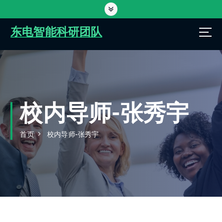
跳
转
到
东电智能科研团队
内
容
校内导师-张秀宇
首页
校内导师-张秀宇